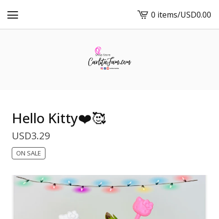
0 items
/
USD
0.00
View
cart
-
Hello Kitty❤️🥰
USD
3.29
ON SALE