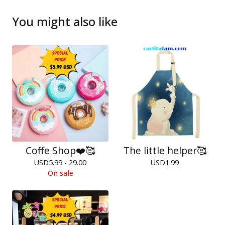
You might also like
Coffe Shop❤️🥰
The little helper🥰
USD
5.99 - 29.00
USD
1.99
On sale