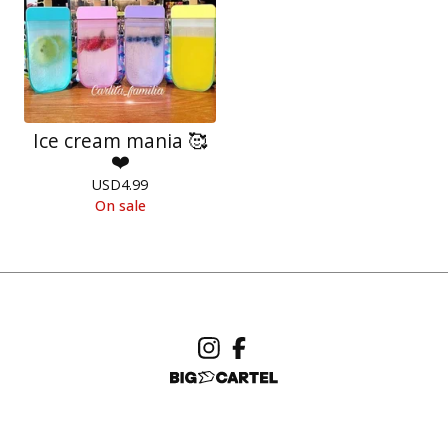
Ice cream mania 🥰
❤️
USD
4.99
On sale